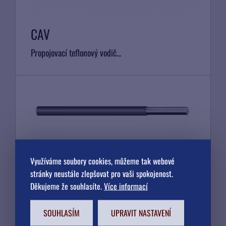
CAV
Propojovací teflonový vodič...
XRPE
Využíváme soubory cookies, můžeme tak webové
stránky neustále zlepšovat pro vaši spokojenost.
Přívodní vodič k...
Děkujeme že souhlasíte.
Více informací
SOUHLASÍM
UPRAVIT NASTAVENÍ